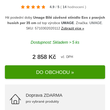
4.9
/
5
(
14
hodnocení
)
Hit poslední doby
Umage Bílé závěsné stínidlo Eos z pravých
husích per 35 cm
od top výrobce
UMAGE
. Značka:
UMAGE
.
SKU: 5710302020112
Zobrazit více »
Dostupnost: Skladem > 5 ks
2 858 Kč
vč. DPH
DO OBCHODU »
Doprava ZDARMA
pro vybrané produkty