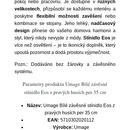
pokoj nebo pracovnu. Je dostupné v
různých
velikostech
, přizpůsobí se každému interiéru a
poskytne
flexibilní možnosti zavěšení
nebo
kombinace se stojany. Jeho lehký,
nadčasový
design
přinese do vašeho domova harmonii a
styl, který nikdy nevyjde z módy.
Stínidlo Eos
je
více než osvětlení – je to ikonický doplněk, který
upoutá pozornost a dodá prostoru výjimečnost.
Pozn.: Dodáváno bez žárovky a závěsného
systému.
Parametry produktu Umage Bílé závěsné
stínidlo Eos z pravých husích per 35 cm
Název:
Umage Bílé závěsné stínidlo Eos z
pravých husích per 35 cm
EAN:
5710302020112
Výrobce:
Umage