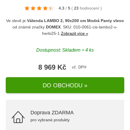
4.3
/
5
(
23
hodnocení
)
Ve slevě je
Válenda LAMBO 2, 90x200 cm Modrá Panty vlevo
od známé značky
DOMEX
. SKU: 010-0061-cis-lambo2-v-
herbi25-1
Zobrazit více »
Dostupnost: Skladem > 4 ks
8 969 Kč
vč. DPH
DO OBCHODU »
Doprava ZDARMA
pro vybrané produkty