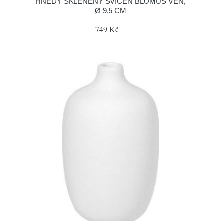
HNĚDÝ SKLENĚNÝ SVÍCEN BLOMUS VEN,
Ø 9,5 CM
749 Kč