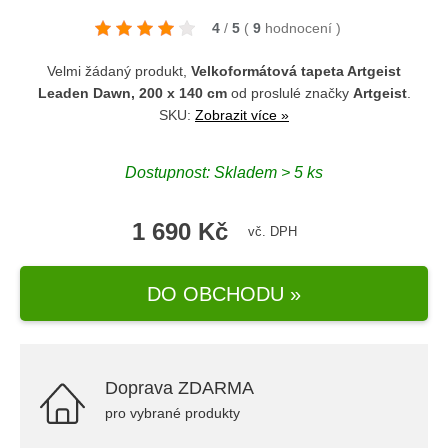
4
/
5
(
9
hodnocení
)
Velmi žádaný produkt,
Velkoformátová tapeta Artgeist
Leaden Dawn, 200 x 140 cm
od proslulé značky
Artgeist
.
SKU:
Zobrazit více »
Dostupnost: Skladem > 5 ks
1 690 Kč
vč. DPH
DO OBCHODU »
Doprava ZDARMA
pro vybrané produkty