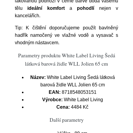
lakovanou podnoží v černé barvě dodá vašemu
tělu
ideální komfort
a
pohodlí
nejen v
kancelářích.
Tip: K čištění doporučujeme použít bavlněný
hadřík namočený ve vlažné vodě a vysavač s
vhodným nástavcem.
Parametry produktu White Label Living Šedá
látková barová židle WLL Jolien 65 cm
Název:
White Label Living Šedá látková
barová židle WLL Jolien 65 cm
EAN:
8718548053151
Výrobce:
White Label Living
Cena:
4484 Kč
Další parametry