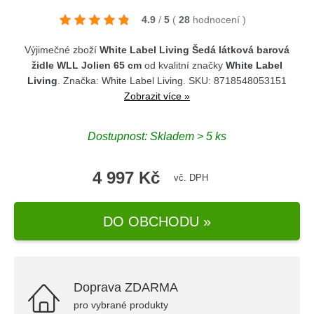
4.9
/
5
(
28
hodnocení
)
Výjimečné zboží
White Label Living Šedá látková barová
židle WLL Jolien 65 cm
od kvalitní značky
White Label
Living
. Značka:
White Label Living
. SKU: 8718548053151
Zobrazit více »
Dostupnost: Skladem > 5 ks
4 997 Kč
vč. DPH
DO OBCHODU »
Doprava ZDARMA
pro vybrané produkty