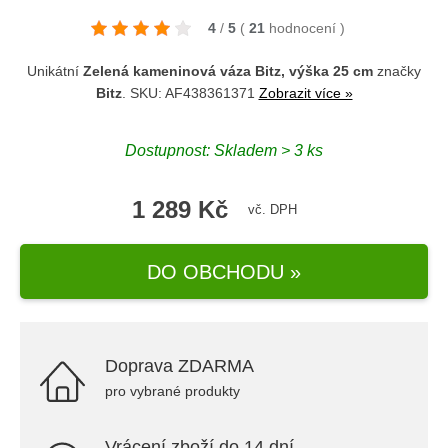
4
/
5
(
21
hodnocení
)
Unikátní
Zelená kameninová váza Bitz, výška 25 cm
značky
Bitz
. SKU: AF438361371
Zobrazit více »
Dostupnost: Skladem > 3 ks
1 289 Kč
vč. DPH
DO OBCHODU »
Doprava ZDARMA
pro vybrané produkty
Vrácení zboží do 14 dní