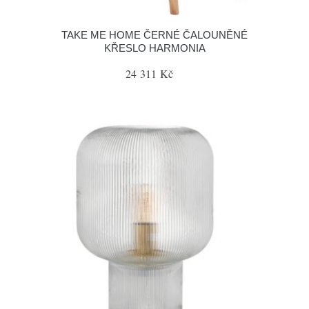
TAKE ME HOME ČERNÉ ČALOUNĚNÉ
KŘESLO HARMONIA
24 311 Kč