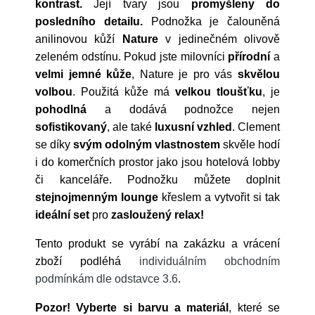
kontrast.
Její
tvary jsou
promyšleny do
posledního detailu.
Podnožka je čalouněná
anilinovou kůží
Nature
v jedinečném olivově
zeleném odstínu.
Pokud jste milovníci
přírodní
a
velmi
jemné
kůže
, Nature je pro vás
skvělou
volbou
.
Použitá kůže má
velkou
tloušťku
, je
pohodlná
a dodává podnožce nejen
sofistikovaný
, ale také
luxusní
vzhled
. Clement
se díky
svým odolným vlastnostem
skvěle hodí
i do komerčních prostor jako jsou hotelová lobby
či kanceláře. Podnožku můžete doplnit
stejnojmenným
lounge
křeslem a vytvořit si tak
ideální
set
pro
zasloužený
relax!
Tento produkt se vyrábí na zakázku a vrácení
zboží podléhá
individuálním obchodním
podmínkám dle odstavce 3.6
.
Pozor!
Vyberte si barvu a materiál
, které se