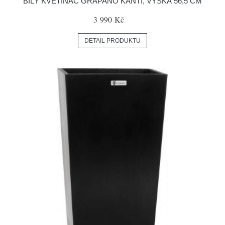
BÍLÝ KVĚTINÁČ GRAPANO KANTI, VÝŠKA 56,5 CM
3 990 Kč
DETAIL PRODUKTU