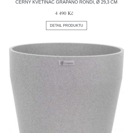
ČERNÝ KVĚTINÁČ GRAPANO RONDI, Ø 29,3 CM
4 490 Kč
DETAIL PRODUKTU