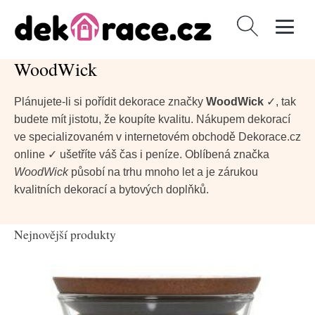
Vyhledávání
WoodWick
Plánujete-li si pořídit dekorace značky
WoodWick
✓, tak
budete mít jistotu, že koupíte kvalitu. Nákupem dekorací
ve specializovaném v internetovém obchodě Dekorace.cz
online ✓ ušetříte váš čas i peníze. Oblíbená značka
WoodWick
působí na trhu mnoho let a je zárukou
kvalitních dekorací a bytových doplňků.
Nejnovější produkty