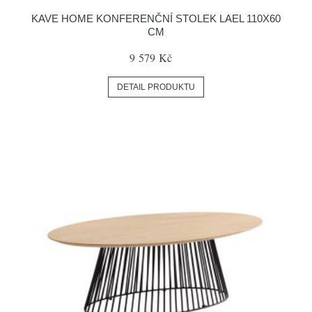
KAVE HOME KONFERENČNÍ STOLEK LAEL 110X60
CM
9 579 Kč
DETAIL PRODUKTU