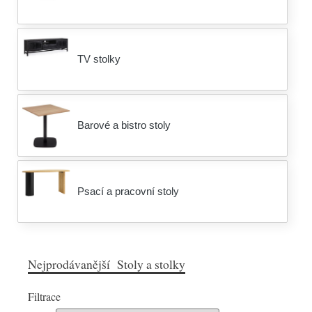
TV stolky
Barové a bistro stoly
Psací a pracovní stoly
Nejprodávanější Stoly a stolky
Filtrace