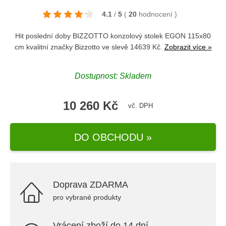
4.1
/
5
(
20
hodnocení
)
Hit poslední doby BIZZOTTO konzolový stolek EGON 115x80
cm kvalitní značky
Bizzotto
ve slevě 14639 Kč.
Zobrazit více »
Dostupnost: Skladem
10 260 Kč
vč. DPH
DO OBCHODU »
Doprava ZDARMA
pro vybrané produkty
Vrácení zboží do 14 dní