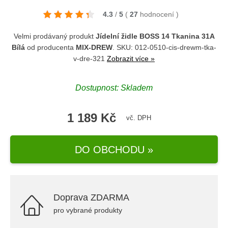
4.3
/
5
(
27
hodnocení
)
Velmi prodávaný produkt
Jídelní židle BOSS 14 Tkanina 31A
Bílá
od producenta
MIX-DREW
. SKU: 012-0510-cis-drewm-tka-
v-dre-321
Zobrazit více »
Dostupnost: Skladem
1 189 Kč
vč. DPH
DO OBCHODU »
Doprava ZDARMA
pro vybrané produkty