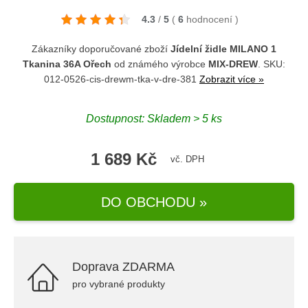
4.3
/
5
(
6
hodnocení
)
Zákazníky doporučované zboží
Jídelní židle MILANO 1
Tkanina 36A Ořech
od známého výrobce
MIX-DREW
. SKU:
012-0526-cis-drewm-tka-v-dre-381
Zobrazit více »
Dostupnost: Skladem > 5 ks
1 689 Kč
vč. DPH
DO OBCHODU »
Doprava ZDARMA
pro vybrané produkty