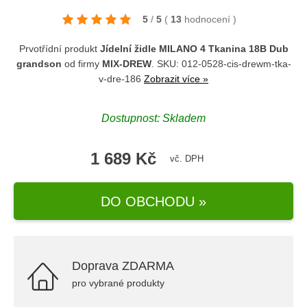
5
/
5
(
13
hodnocení
)
Prvotřídní produkt
Jídelní židle MILANO 4 Tkanina 18B Dub
grandson
od firmy
MIX-DREW
. SKU: 012-0528-cis-drewm-tka-
v-dre-186
Zobrazit více »
Dostupnost: Skladem
1 689 Kč
vč. DPH
DO OBCHODU »
Doprava ZDARMA
pro vybrané produkty