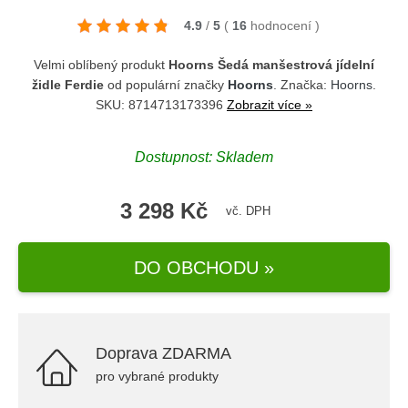
4.9
/
5
(
16
hodnocení
)
Velmi oblíbený produkt
Hoorns Šedá manšestrová jídelní
židle Ferdie
od populární značky
Hoorns
. Značka:
Hoorns
.
SKU: 8714713173396
Zobrazit více »
Dostupnost: Skladem
3 298 Kč
vč. DPH
DO OBCHODU »
Doprava ZDARMA
pro vybrané produkty