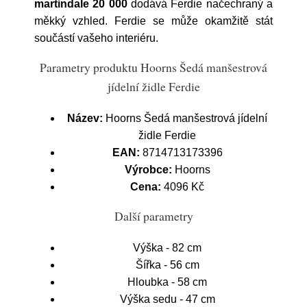
martindale 20 000
dodává Ferdie načechraný a
měkký vzhled. Ferdie se může okamžitě stát
součástí vašeho interiéru.
Parametry produktu Hoorns Šedá manšestrová
jídelní židle Ferdie
Název:
Hoorns Šedá manšestrová jídelní
židle Ferdie
EAN:
8714713173396
Výrobce:
Hoorns
Cena:
4096 Kč
Další parametry
Výška - 82 cm
Šířka - 56 cm
Hloubka - 58 cm
Výška sedu - 47 cm