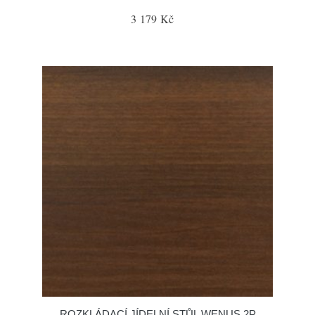
3 179 Kč
ROZKLÁDACÍ JÍDELNÍ STŮL WENUS 2P