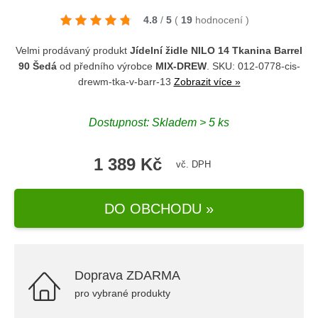
4.8
/
5
(
19
hodnocení
)
Velmi prodávaný produkt
Jídelní židle NILO 14 Tkanina Barrel
90 Šedá
od předního výrobce
MIX-DREW
. SKU: 012-0778-cis-
drewm-tka-v-barr-13
Zobrazit více »
Dostupnost: Skladem > 5 ks
1 389 Kč
vč. DPH
DO OBCHODU »
Doprava ZDARMA
pro vybrané produkty