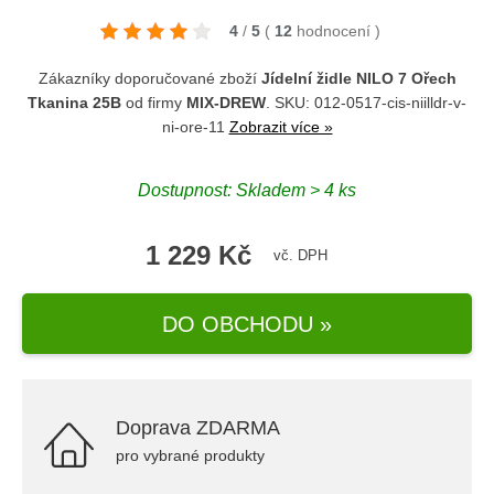
4
/
5
(
12
hodnocení
)
Zákazníky doporučované zboží
Jídelní židle NILO 7 Ořech
Tkanina 25B
od firmy
MIX-DREW
. SKU: 012-0517-cis-niilldr-v-
ni-ore-11
Zobrazit více »
Dostupnost: Skladem > 4 ks
1 229 Kč
vč. DPH
DO OBCHODU »
Doprava ZDARMA
pro vybrané produkty