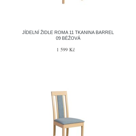
JÍDELNÍ ŽIDLE ROMA 11 TKANINA BARREL
09 BÉŽOVÁ
1 599 Kč