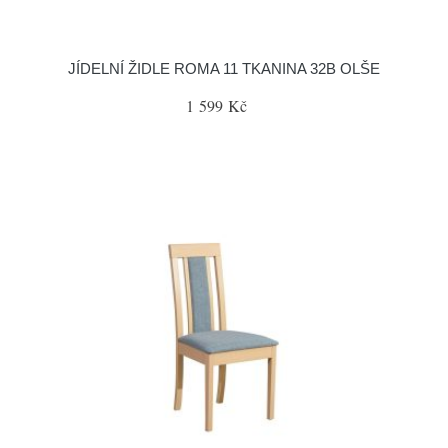
JÍDELNÍ ŽIDLE ROMA 11 TKANINA 32B OLŠE
1 599 Kč