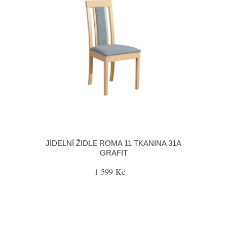
JÍDELNÍ ŽIDLE ROMA 11 TKANINA 31A
GRAFIT
1 599 Kč