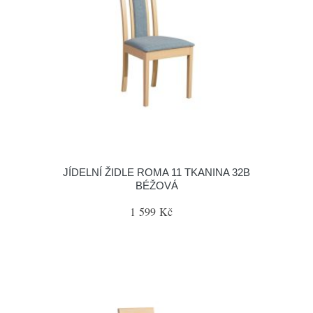
JÍDELNÍ ŽIDLE ROMA 11 TKANINA 32B
BÉŽOVÁ
1 599 Kč