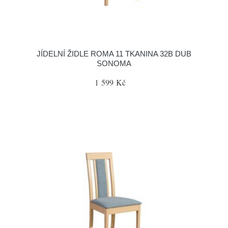
JÍDELNÍ ŽIDLE ROMA 11 TKANINA 32B DUB
SONOMA
1 599 Kč