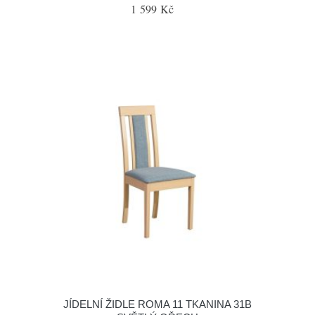
1 599 Kč
JÍDELNÍ ŽIDLE ROMA 11 TKANINA 31B