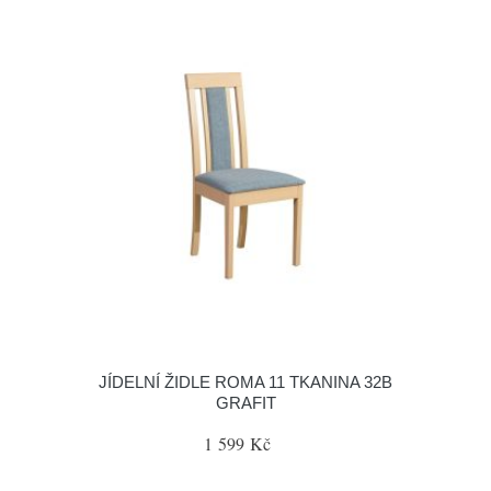
JÍDELNÍ ŽIDLE ROMA 11 TKANINA 32B
GRAFIT
1 599 Kč