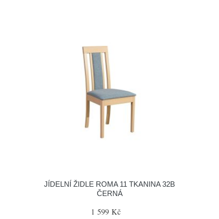
JÍDELNÍ ŽIDLE ROMA 11 TKANINA 32B
ČERNÁ
1 599 Kč