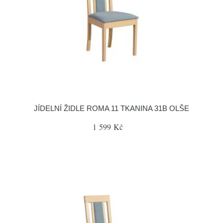
JÍDELNÍ ŽIDLE ROMA 11 TKANINA 31B OLŠE
1 599 Kč