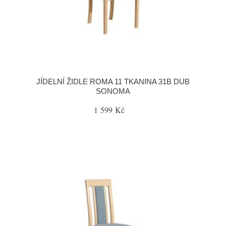
JÍDELNÍ ŽIDLE ROMA 11 TKANINA 31B DUB
SONOMA
1 599 Kč