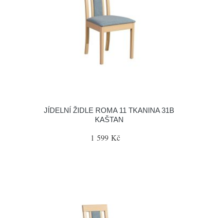
JÍDELNÍ ŽIDLE ROMA 11 TKANINA 31B
KAŠTAN
1 599 Kč