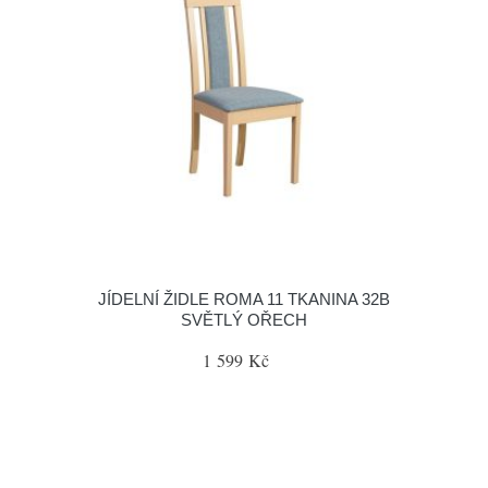
JÍDELNÍ ŽIDLE ROMA 11 TKANINA 32B
SVĚTLÝ OŘECH
1 599 Kč