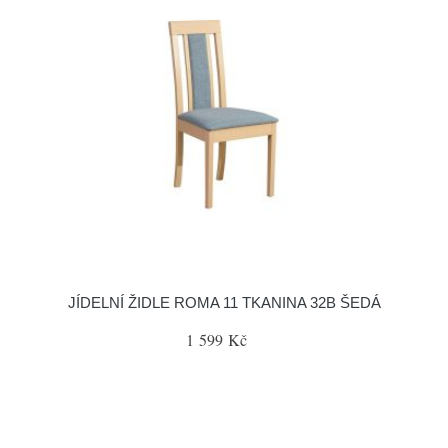
JÍDELNÍ ŽIDLE ROMA 11 TKANINA 32B ŠEDÁ
1 599 Kč