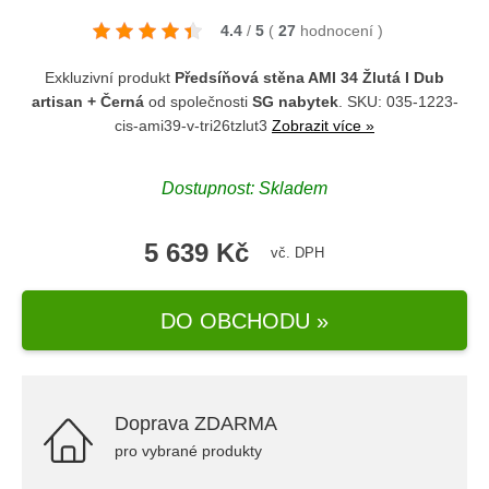
4.4
/
5
(
27
hodnocení
)
Exkluzivní produkt
Předsíňová stěna AMI 34 Žlutá I Dub
artisan + Černá
od společnosti
SG nabytek
. SKU: 035-1223-
cis-ami39-v-tri26tzlut3
Zobrazit více »
Dostupnost: Skladem
5 639 Kč
vč. DPH
DO OBCHODU »
Doprava ZDARMA
pro vybrané produkty