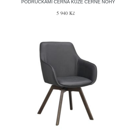
PODRUČKAMI ČERNÁ KŮŽE ČERNÉ NOHY
5 940 Kč