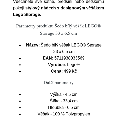
Vdechněte své šatně, předsíni nebo dětskému
pokoji
stylový nádech s designovým věšákem
Lego Storage.
Parametry produktu Šedo bílý věšák LEGO®
Storage 33 x 6,5 cm
Název:
Šedo bílý věšák LEGO® Storage
33 x 6,5 cm
EAN:
5711938033569
Výrobce:
Lego®
Cena:
499 Kč
Další parametry
Výška - 4,5 cm
Šířka - 33,4 cm
Hloubka - 6,5 cm
Věšák - 100 % Polypropylen