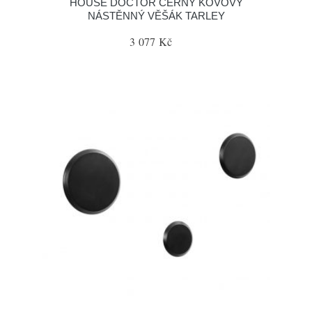
HOUSE DOCTOR ČERNÝ KOVOVÝ
NÁSTĚNNÝ VĚŠÁK TARLEY
3 077 Kč