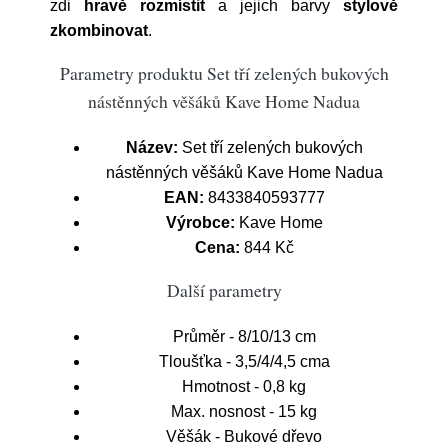
zdi
hravě rozmístit
a jejich barvy
stylově
zkombinovat
.
Parametry produktu Set tří zelených bukových
nástěnných věšáků Kave Home Nadua
Název:
Set tří zelených bukových
nástěnných věšáků Kave Home Nadua
EAN:
8433840593777
Výrobce:
Kave Home
Cena:
844 Kč
Další parametry
Průměr - 8/10/13 cm
Tloušťka - 3,5/4/4,5 cma
Hmotnost - 0,8 kg
Max. nosnost - 15 kg
Věšák - Bukové dřevo