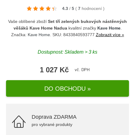
4.3
/
5
(
7
hodnocení
)
Vaše oblíbené zboží
Set tří zelených bukových nástěnných
věšáků Kave Home Nadua
kvalitní značky
Kave Home
.
Značka:
Kave Home
. SKU: 8433840593777
Zobrazit více »
Dostupnost: Skladem > 3 ks
1 027 Kč
vč. DPH
DO OBCHODU »
Doprava ZDARMA
pro vybrané produkty