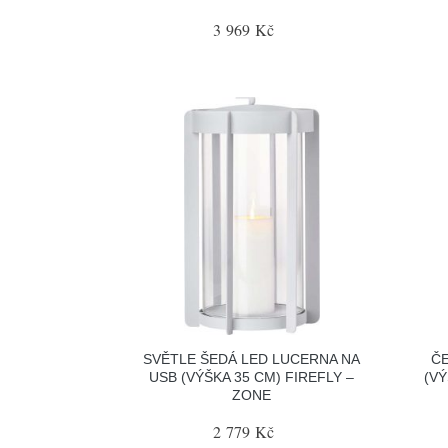
3 969 Kč
SVĚTLE ŠEDÁ LED LUCERNA NA
ČE
USB (VÝŠKA 35 CM) FIREFLY –
(VÝ
ZONE
2 779 Kč