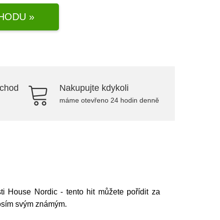
HODU »
bchod
Nakupujte kdykoli
máme otevřeno 24 hodin denně
 House Nordic - tento hit můžete pořídit za
rosím svým známým.