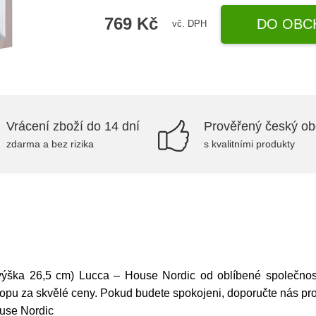
769 Kč
DO OBC
vč. DPH
Vrácení zboží do 14 dní
Prověřený český o
zdarma a bez rizika
s kvalitními produkty
(výška 26,5 cm) Lucca – House Nordic od oblíbené společnosti
hopu za skvělé ceny. Pokud budete spokojeni, doporučte nás p
ouse Nordic