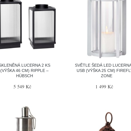
SKLENĚNÁ LUCERNA 2 KS
SVĚTLE ŠEDÁ LED LUCERNA
(VÝŠKA 46 CM) RIPPLE –
USB (VÝŠKA 25 CM) FIREFL
HÜBSCH
ZONE
5 549 Kč
1 499 Kč