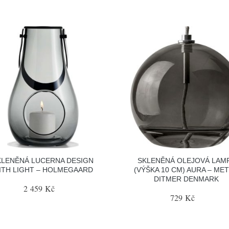
KLENĚNÁ LUCERNA DESIGN
SKLENĚNÁ OLEJOVÁ LAM
ITH LIGHT – HOLMEGAARD
(VÝŠKA 10 CM) AURA – ME
DITMER DENMARK
2 459 Kč
729 Kč