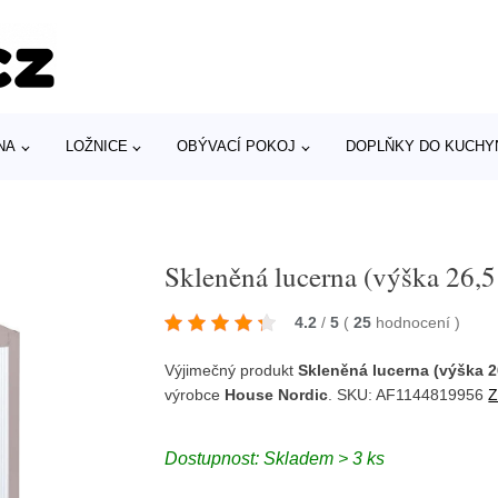
NA
LOŽNICE
OBÝVACÍ POKOJ
DOPLŇKY DO KUCHY
Skleněná lucerna (výška 26,
4.2
/
5
(
25
hodnocení
)
Výjimečný produkt
Skleněná lucerna (výška 
výrobce
House Nordic
. SKU: AF1144819956
Z
Dostupnost: Skladem > 3 ks