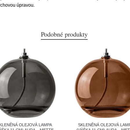
rchovou úpravou.
Podobné produkty
KLENĚNÁ OLEJOVÁ LAMPA
SKLENĚNÁ OLEJOVÁ LAM
ÝŠKA 11 CM) AURA – METTE
(VÝŠKA 11 CM) AURA – ME