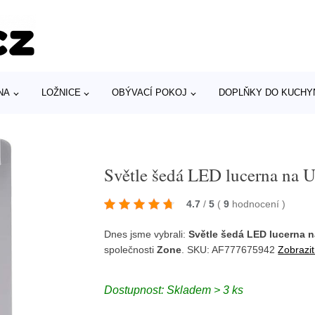
NA
LOŽNICE
OBÝVACÍ POKOJ
DOPLŇKY DO KUCHY
Světle šedá LED lucerna na 
4.7
/
5
(
9
hodnocení
)
Dnes jsme vybrali:
Světle šedá LED lucerna n
společnosti
Zone
. SKU: AF777675942
Zobrazit
Dostupnost: Skladem > 3 ks