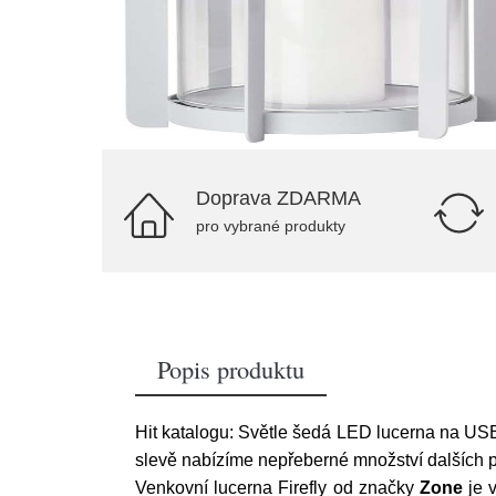
Doprava ZDARMA
pro vybrané produkty
Popis produktu
Hit katalogu: Světle šedá LED lucerna na USB 
slevě nabízíme nepřeberné množství dalších 
Venkovní lucerna Firefly od značky
Zone
je v