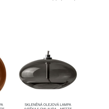
PA
SKLENĚNÁ OLEJOVÁ LAMPA
TTE
(VÝŠKA 6 CM) AURA – METTE