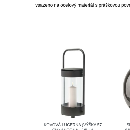
vsazeno na ocelový materiál s práškovou pov
KOVOVÁ LUCERNA (VÝŠKA 57
S
CM) ANCONA – VILLA
(V