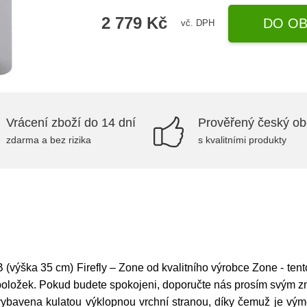
2 779 Kč
DO OB
vč. DPH
Vrácení zboží do 14 dní
Prověřený český o
zdarma a bez rizika
s kvalitními produkty
(výška 35 cm) Firefly – Zone od kvalitního výrobce Zone - tent
položek. Pokud budete spokojeni, doporučte nás prosím svým 
ybavena kulatou výklopnou vrchní stranou, díky čemuž je výmě