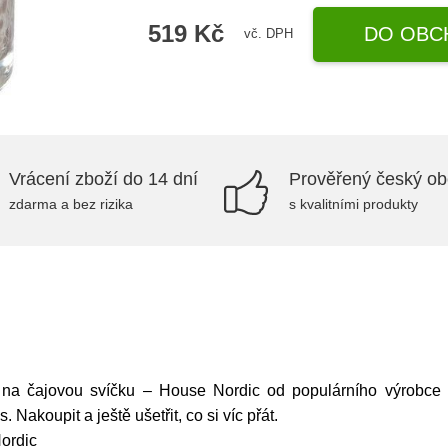
519 Kč
DO OBC
vč. DPH
Vrácení zboží do 14 dní
Prověřený český o
zdarma a bez rizika
s kvalitními produkty
na čajovou svíčku – House Nordic od populárního výrobce H
s. Nakoupit a ještě ušetřit, co si víc přát.
ordic