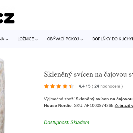
NA
LOŽNICE
OBÝVACÍ POKOJ
DOPLŇKY DO KUCHY
Skleněný svícen na čajovou 
4.4
/
5
(
24
hodnocení
)
Výjimečné zboží
Skleněný svícen na čajovou
House Nordic
. SKU: AF1000974265
Zobrazit 
Dostupnost: Skladem