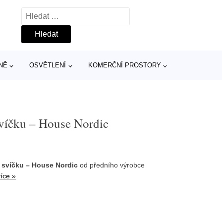
Vyhledávání
NĚ
OSVĚTLENÍ
KOMERČNÍ PROSTORY
svíčku – House Nordic
 svíčku – House Nordic
od předního výrobce
více »