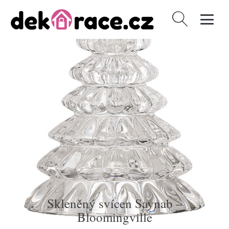
Vyhledávání
Skleněný svícen Saynab –
Bloomingville