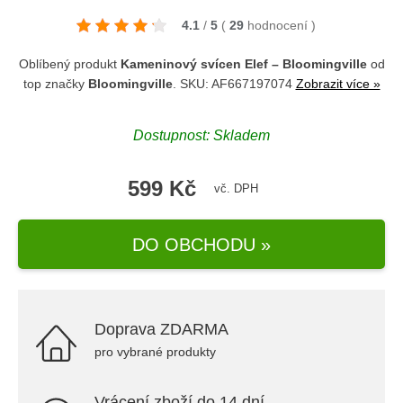
4.1
/
5
(
29
hodnocení
)
Oblíbený produkt
Kameninový svícen Elef – Bloomingville
od
top značky
Bloomingville
. SKU: AF667197074
Zobrazit více »
Dostupnost: Skladem
599 Kč
vč. DPH
DO OBCHODU »
Doprava ZDARMA
pro vybrané produkty
Vrácení zboží do 14 dní