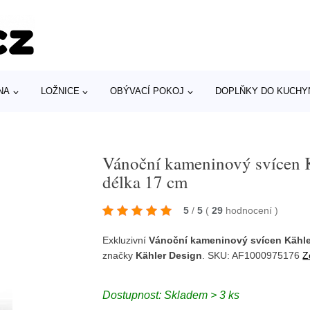
NA
LOŽNICE
OBÝVACÍ POKOJ
DOPLŇKY DO KUCHY
Vánoční kameninový svícen K
délka 17 cm
5
/
5
(
29
hodnocení
)
Exkluzivní
Vánoční kameninový svícen Kähle
značky
Kähler Design
. SKU: AF1000975176
Z
Dostupnost: Skladem > 3 ks