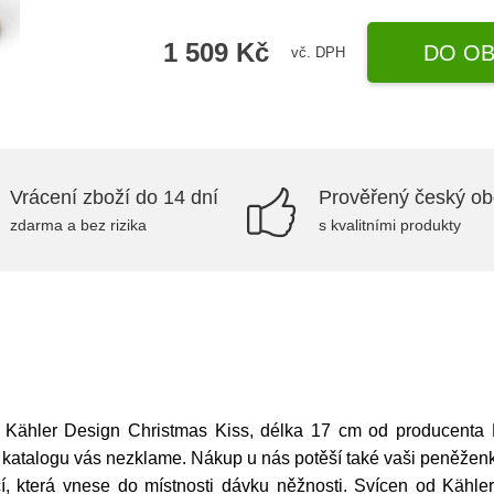
1 509 Kč
DO OB
vč. DPH
Vrácení zboží do 14 dní
Prověřený český o
zdarma a bez rizika
s kvalitními produkty
n Kähler Design Christmas Kiss, délka 17 cm od producenta 
 katalogu vás nezklame. Nákup u nás potěší také vaši peněžen
í, která vnese do místnosti dávku něžnosti. Svícen od Kähl