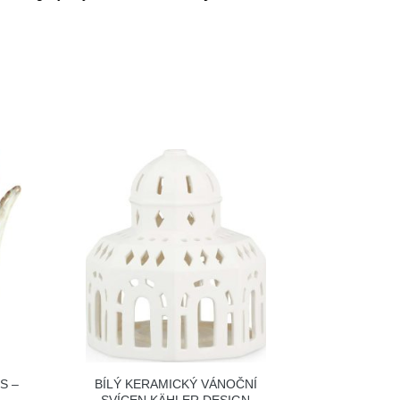
S –
BÍLÝ KERAMICKÝ VÁNOČNÍ
SVÍCEN KÄHLER DESIGN