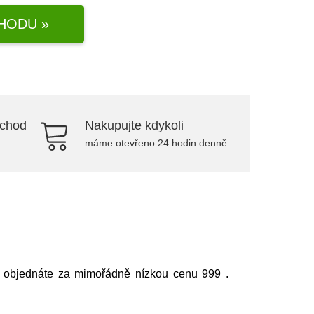
HODU »
bchod
Nakupujte kdykoli
máme otevřeno 24 hodin denně
t objednáte za mimořádně nízkou cenu 999
.