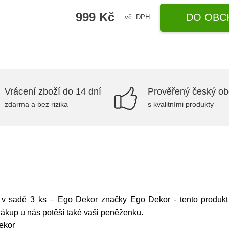
999 Kč
DO OBC
vč. DPH
Vrácení zboží do 14 dní
Prověřený český o
zdarma a bez rizika
s kvalitními produkty
 v sadě 3 ks – Ego Dekor značky Ego Dekor - tento produk
ákup u nás potěší také vaši peněženku.
ekor