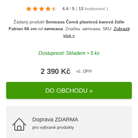
4.4
/
5
(
13
hodnocení
)
Žádaný produkt
Somcasa Černá plastová barová židle
Fabian 66 cm
od
sømcasa
. Značka:
sømcasa
. SKU:
Zobrazit
více »
Dostupnost: Skladem > 5 ks
2 390 Kč
vč. DPH
DO OBCHODU »
Doprava ZDARMA
pro vybrané produkty