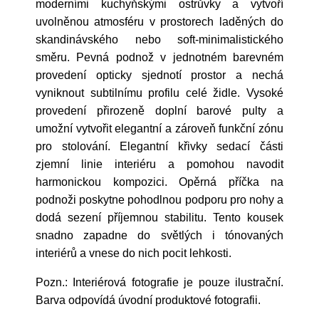
moderními kuchyňskými ostrůvky a vytvoří
uvolněnou atmosféru v prostorech laděných do
skandinávského nebo soft-minimalistického
směru. Pevná podnož v jednotném barevném
provedení opticky sjednotí prostor a nechá
vyniknout subtilnímu profilu celé židle. Vysoké
provedení přirozeně doplní barové pulty a
umožní vytvořit elegantní a zároveň funkční zónu
pro stolování. Elegantní křivky sedací části
zjemní linie interiéru a pomohou navodit
harmonickou kompozici. Opěrná příčka na
podnoži poskytne pohodlnou podporu pro nohy a
dodá sezení příjemnou stabilitu. Tento kousek
snadno zapadne do světlých i tónovaných
interiérů a vnese do nich pocit lehkosti.
Pozn.: Interiérová fotografie je pouze ilustrační.
Barva odpovídá úvodní produktové fotografii.