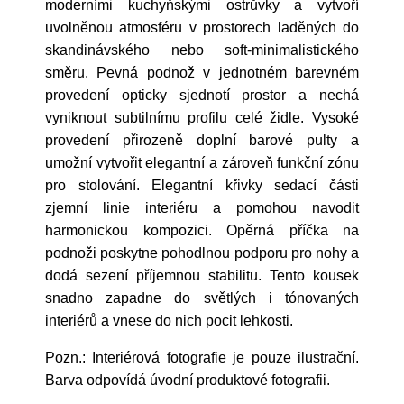
moderními kuchyňskými ostrůvky a vytvoří
uvolněnou atmosféru v prostorech laděných do
skandinávského nebo soft-minimalistického
směru. Pevná podnož v jednotném barevném
provedení opticky sjednotí prostor a nechá
vyniknout subtilnímu profilu celé židle. Vysoké
provedení přirozeně doplní barové pulty a
umožní vytvořit elegantní a zároveň funkční zónu
pro stolování. Elegantní křivky sedací části
zjemní linie interiéru a pomohou navodit
harmonickou kompozici. Opěrná příčka na
podnoži poskytne pohodlnou podporu pro nohy a
dodá sezení příjemnou stabilitu. Tento kousek
snadno zapadne do světlých i tónovaných
interiérů a vnese do nich pocit lehkosti.
Pozn.: Interiérová fotografie je pouze ilustrační.
Barva odpovídá úvodní produktové fotografii.