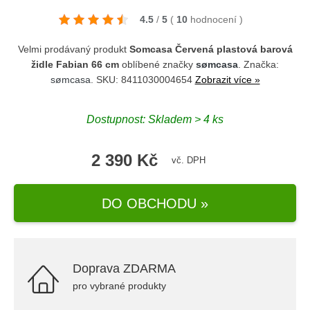
4.5
/
5
(
10
hodnocení
)
Velmi prodávaný produkt
Somcasa Červená plastová barová
židle Fabian 66 cm
oblíbené značky
sømcasa
. Značka:
sømcasa
. SKU: 8411030004654
Zobrazit více »
Dostupnost: Skladem > 4 ks
2 390 Kč
vč. DPH
DO OBCHODU »
Doprava ZDARMA
pro vybrané produkty