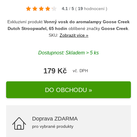
4.1
/
5
(
19
hodnocení
)
Exkluzivní produkt
Vonný vosk do aromalampy Goose Creek
Dutch Stroopwafel, 65 hodin
oblíbené značky
Goose Creek
.
SKU:
Zobrazit více »
Dostupnost: Skladem > 5 ks
179 Kč
vč. DPH
DO OBCHODU »
Doprava ZDARMA
pro vybrané produkty