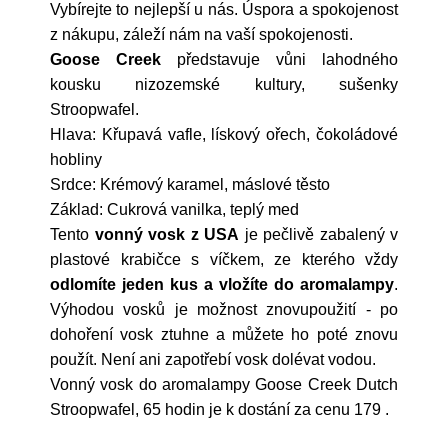
Vybírejte to nejlepší u nás. Úspora a spokojenost
z nákupu, záleží nám na vaší spokojenosti.
Goose Creek
představuje vůni lahodného
kousku nizozemské kultury, sušenky
Stroopwafel.
Hlava: Křupavá vafle, lískový ořech, čokoládové
hobliny
Srdce: Krémový karamel, máslové těsto
Základ: Cukrová vanilka, teplý med
Tento
vonný vosk z USA
je pečlivě zabalený v
plastové krabičce s víčkem, ze kterého vždy
odlomíte jeden kus a vložíte do aromalampy
.
Výhodou vosků je možnost znovupoužití - po
dohoření vosk ztuhne a můžete ho poté znovu
použít. Není ani zapotřebí vosk dolévat vodou.
Vonný vosk do aromalampy Goose Creek Dutch
Stroopwafel, 65 hodin je k dostání za cenu 179
.