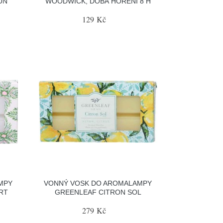
UN
WOODWICK, DOBA HOŘENÍ 8 H
129 Kč
MPY
VONNÝ VOSK DO AROMALAMPY
RT
GREENLEAF CITRON SOL
279 Kč