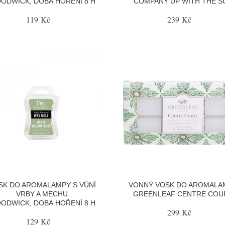
ODWICK, DOBA HOŘENÍ 8 H
COMPANY UP WITH THE S
119 Kč
239 Kč
SK DO AROMALAMPY S VŮNÍ
VONNÝ VOSK DO AROMALA
VRBY A MECHU
GREENLEAF CENTRE COU
ODWICK, DOBA HOŘENÍ 8 H
299 Kč
129 Kč