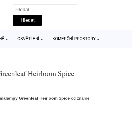
Vyhledávání
NĚ
OSVĚTLENÍ
KOMERČNÍ PROSTORY
reenleaf Heirloom Spice
malampy Greenleaf Heirloom Spice
od známé