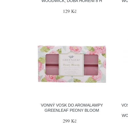
WOODWICK, DOBA HOŘENÍ 8 H
WO
129 Kč
VONNÝ VOSK DO AROMALAMPY
VO
GREENLEAF PEONY BLOOM
WO
299 Kč