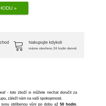
HODU »
bchod
Nakupujte kdykoli
máme otevřeno 24 hodin denně
af - toto zboží si můžete nechat doručit za
upu, záleží nám na vaší spokojenosti.
t svou oblíbenou vůni po dobu až
50 hodin
.