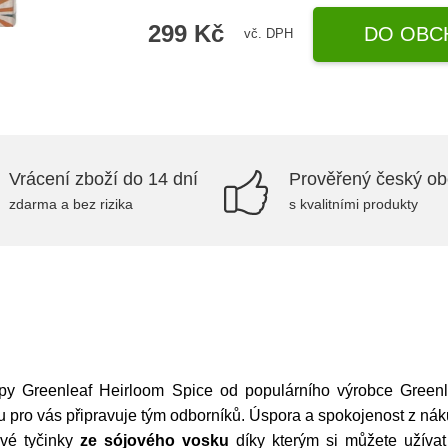
299 Kč
DO OBC
vč. DPH
Vrácení zboží do 14 dní
Prověřený český o
zdarma a bez rizika
s kvalitními produkty
y Greenleaf Heirloom Spice od populárního výrobce Greenle
 pro vás připravuje tým odborníků. Úspora a spokojenost z nák
ové tyčinky
ze sójového vosku
díky kterým si můžete užíva