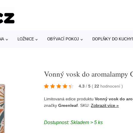
NA
LOŽNICE
OBÝVACÍ POKOJ
DOPLŇKY DO KUCHY
Vonný vosk do aromalampy G
4.3
/
5
(
22
hodnocení
)
Limitovaná edice produktu
Vonný vosk do aro
značky
Greenleaf
. SKU:
Zobrazit více »
Dostupnost: Skladem > 5 ks