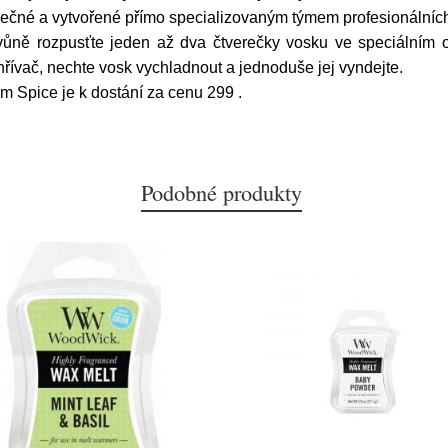
nečné a vytvořené přímo specializovaným týmem profesionálníc
y vůně rozpusťte jeden až dva čtverečky vosku ve speciálním
ohřívač, nechte vosk vychladnout a jednoduše jej vyndejte.
m Spice je k dostání za cenu 299
.
Podobné produkty