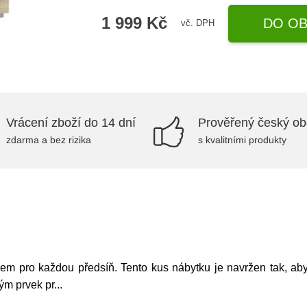
1 999 Kč
DO OB
vč. DPH
Vrácení zboží do 14 dní
Prověřený český o
zdarma a bez rizika
s kvalitními produkty
em pro každou předsíň. Tento kus nábytku je navržen tak, aby
ým prvek pr
...