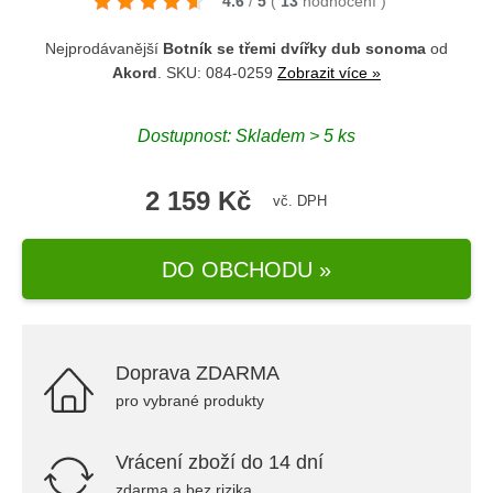
4.6
/
5
(
13
hodnocení
)
Nejprodávanější
Botník se třemi dvířky dub sonoma
od
Akord
. SKU: 084-0259
Zobrazit více »
Dostupnost: Skladem > 5 ks
2 159 Kč
vč. DPH
DO OBCHODU »
Doprava ZDARMA
pro vybrané produkty
Vrácení zboží do 14 dní
zdarma a bez rizika