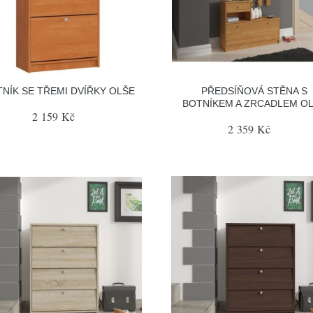
NÍK SE TŘEMI DVÍŘKY OLŠE
PŘEDSÍŇOVÁ STĚNA S
BOTNÍKEM A ZRCADLEM O
2 159 Kč
2 359 Kč