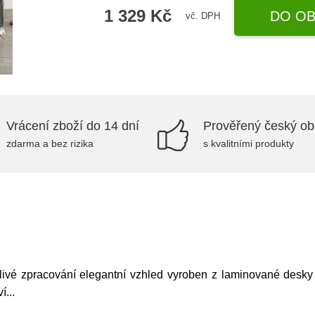
1 329 Kč
DO OB
vč. DPH
Vrácení zboží do 14 dní
Prověřený český o
zdarma a bez rizika
s kvalitními produkty
livé zpracování elegantní vzhled vyroben z laminované desky o
ví
...