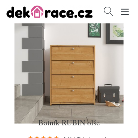
Vyhledávání
Botník RUBIN olše