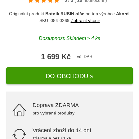
5
/
5
(
20
hodnocení
)
Originální produkt
Botník RUBIN olše
od top výrobce
Akord
.
SKU: 084-0269
Zobrazit více »
Dostupnost: Skladem > 4 ks
1 699 Kč
vč. DPH
DO OBCHODU »
Doprava ZDARMA
pro vybrané produkty
Vrácení zboží do 14 dní
zdarma a bez rizika