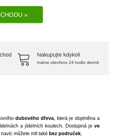
CHODU »
bchod
Nakupujte kdykoli
máme otevřeno 24 hodin denně
sivního
dubového dřeva
, která je doplněna a
ídelnách a jídelních koutech. Dostupná je
ve
 navíc můžete mít také
bez područek.