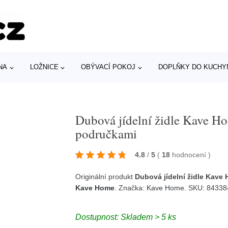
NA
LOŽNICE
OBÝVACÍ POKOJ
DOPLŇKY DO KUCHY
Dubová jídelní židle Kave Ho
područkami
4.8
/
5
(
18
hodnocení
)
Originální produkt
Dubová jídelní židle Kave
Kave Home
. Značka:
Kave Home
. SKU: 8433
Dostupnost: Skladem > 5 ks