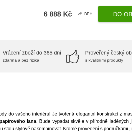
6 888 Kč
DO OB
vč. DPH
Vrácení zboží do 365 dní
Prověřený český o
zdarma a bez rizika
s kvalitními produkty
ody do vašeho interiéru! Je tvořená elegantní konstrukcí z ma
papírového lana
. Bude vypadat skvěle v přírodně laděných j
 u stolu stylově nakombinovat. Kromě provedení s područkami ji