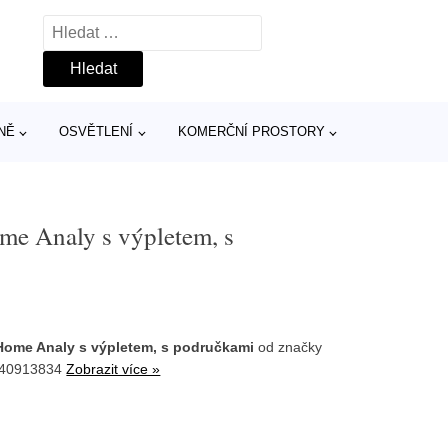
Vyhledávání
NĚ
OSVĚTLENÍ
KOMERČNÍ PROSTORY
me Analy s výpletem, s
 Home Analy s výpletem, s područkami
od značky
840913834
Zobrazit více »