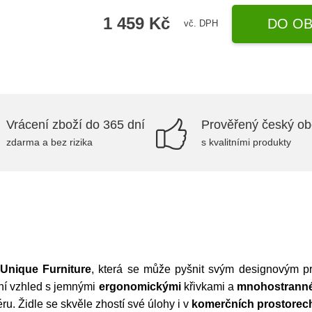
1 459 Kč
DO OB
vč. DPH
Vrácení zboží do 365 dní
Prověřený český o
zdarma a bez rizika
s kvalitními produkty
Unique Furniture
, která se může pyšnit svým designovým 
rní vzhled s jemnými
ergonomickými
křivkami a
mnohostrann
ru. Židle se skvěle zhostí své úlohy i v
komerčních prostorec