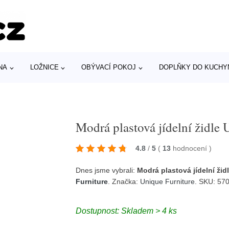
NA
LOŽNICE
OBÝVACÍ POKOJ
DOPLŇKY DO KUCHY
Modrá plastová jídelní židle
4.8
/
5
(
13
hodnocení
)
Dnes jsme vybrali:
Modrá plastová jídelní ži
Furniture
. Značka:
Unique Furniture
. SKU: 5
Dostupnost: Skladem > 4 ks