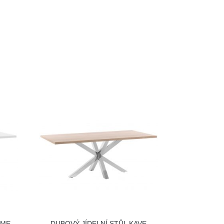
OME
DUBOVÝ JÍDELNÍ STŮL KAVE