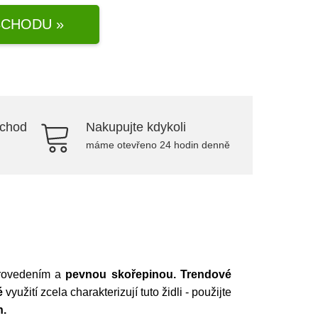
CHODU »
bchod
Nakupujte kdykoli
máme otevřeno 24 hodin denně
provedením a
pevnou skořepinou. Trendové
é
využití zcela charakterizují tuto židli - použijte
h.