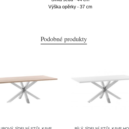
Výška opěrky - 37 cm
Podobné produkty
UBOVÝ JÍDELNÍ STŮL KAVE
BÍLÝ JÍDELNÍ STŮL KAVE H