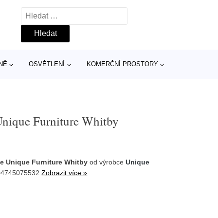
Vyhledávání
NĚ
OSVĚTLENÍ
KOMERČNÍ PROSTORY
 Unique Furniture Whitby
dle Unique Furniture Whitby
od výrobce
Unique
704745075532
Zobrazit více »