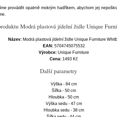
síme provádět opatrně mokrým hadříkem, abychom jej nepoškrá
me.
roduktu Modrá plastová jídelní židle Unique Furn
Název:
Modrá plastová jídelní židle Unique Furniture Whit
EAN:
5704745075532
Výrobce:
Unique Furniture
Cena:
1493 Kč
Další parametry
Výška - 84 cm
Šířka - 50 cm
Hloubka - 50 cm
Výška sedu - 47 cm
Hloubka sedu - 38 cm
Šířka sedu - 44 cm