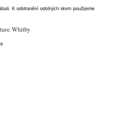
bali. K odstranění odolných skvrn použijeme
iture Whitby
by