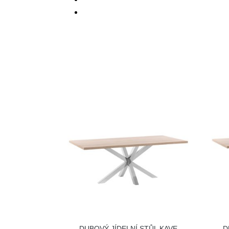
DUBOVÝ JÍDELNÍ STŮL KAVE
D