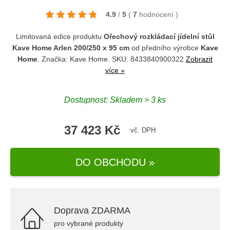
4.9
/
5
(
7
hodnocení
)
Limitovaná edice produktu
Ořechový rozkládací jídelní stůl
Kave Home Arlen 200/250 x 95 cm
od předního výrobce
Kave
Home
. Značka:
Kave Home
. SKU: 8433840900322
Zobrazit
více »
Dostupnost: Skladem > 3 ks
37 423 Kč
vč. DPH
DO OBCHODU »
Doprava ZDARMA
pro vybrané produkty