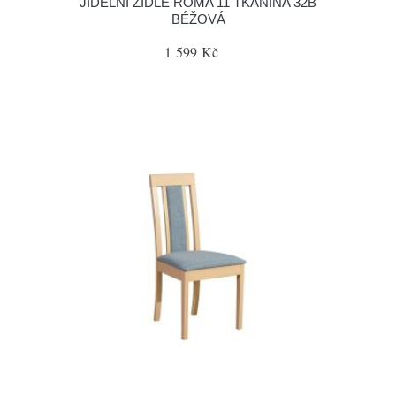
JÍDELNÍ ŽIDLE ROMA 11 TKANINA 32B
BÉŽOVÁ
1 599 Kč