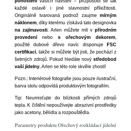
pohoštění
vašich návštěv – přizpůsobí se tak
každé oslavě i jiné slavnostní příležitosti.
Originálně tvarovaná podnož zaujme
mírným
náklonem
, díky kterému získává tato designovka
na zajímavosti
. Arlen můžete mít v
přírodním
provedení
nebo
s ořechovým dekorem
,
použité dubové dřevo navíc disponuje
FSC
certifikací
, takže si můžete být jisti, že pochází z
šetrných zdrojů. Pokud hledáte nový
středobod
vaší jídelny
, Arlen se této role skvěle zhostí!
Pozn.: Interiérové fotografie jsou pouze ilustrační,
barva stolu odpovídá produktovým fotografiím.
Tip: Neumisťujte do blízkosti přímých zdrojů
tepla. K čištění nepoužívejte abrazivní prostředky
jako acetony, bělidla a rozpouštědla.
Parametry produktu Ořechový rozkládací jídelní