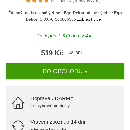
4.4
/
5
(
9
hodnocení
)
Žádaný produkt
Umělý šípek Ego Dekor
od top výrobce
Ego
Dekor
. SKU: AF508806965
Zobrazit více »
Dostupnost: Skladem > 4 ks
519 Kč
vč. DPH
DO OBCHODU »
Doprava ZDARMA
pro vybrané produkty
Vrácení zboží do 14 dní
zdarma a bez rizika