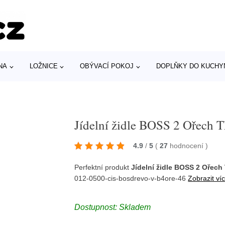
NA
LOŽNICE
OBÝVACÍ POKOJ
DOPLŇKY DO KUCHY
Jídelní židle BOSS 2 Ořech 
4.9
/
5
(
27
hodnocení
)
Perfektní produkt
Jídelní židle BOSS 2 Ořech
012-0500-cis-bosdrevo-v-b4ore-46
Zobrazit ví
Dostupnost: Skladem