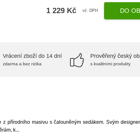
1 229 Kč
DO OB
vč. DPH
Vrácení zboží do 14 dní
Prověřený český o
zdarma a bez rizika
s kvalitními produkty
dle z přírodního masivu s čalouněným sedákem. Svým designem 
ěrám, k
...