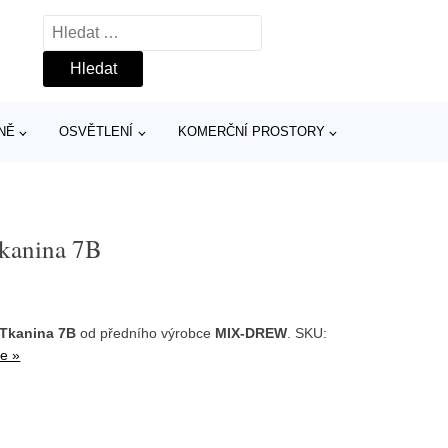
Vyhledávání
NĚ
OSVĚTLENÍ
KOMERČNÍ PROSTORY
Tkanina 7B
 Tkanina 7B
od předního výrobce
MIX-DREW
. SKU:
ce »